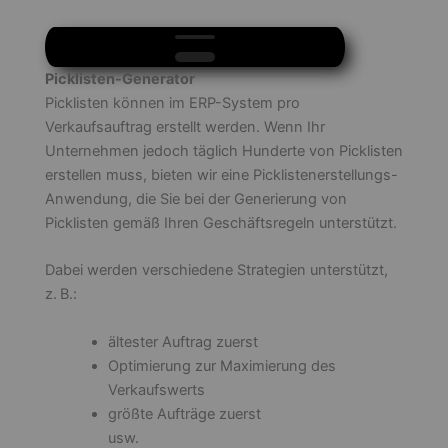
❮
❯
Picklisten-Generator
Picklisten können im ERP-System pro
Verkaufsauftrag erstellt werden. Wenn Ihr
Unternehmen jedoch täglich Hunderte von Picklisten
erstellen muss, bieten wir eine Picklistenerstellungs-
Anwendung, die Sie bei der Generierung von
Picklisten gemäß Ihren Geschäftsregeln unterstützt.
Dabei werden verschiedene Strategien unterstützt,
z. B.:
ältester Auftrag zuerst
Optimierung zur Maximierung des
Verkaufswerts
größte Aufträge zuerst
usw.