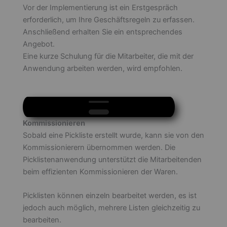
Vor der Implementierung ist ein Erstgespräch
erforderlich, um Ihre Geschäftsregeln zu erfassen.
Anschließend erhalten Sie ein entsprechendes
Angebot.
Eine kurze Schulung für die Mitarbeiter, die mit der
Anwendung arbeiten werden, wird empfohlen.
❮
❯
Kommissionieren
Sobald eine Pickliste erstellt wurde, kann sie von den
Kommissionierern übernommen werden. Die
Picklistenanwendung unterstützt die Mitarbeitenden
beim effizienten Kommissionieren der Waren.
Picklisten können einzeln bearbeitet werden, es ist
jedoch auch möglich, mehrere Listen gleichzeitig zu
bearbeiten.