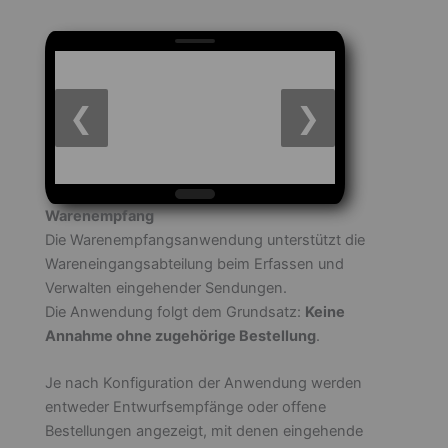
❮
❯
Warenempfang
Die Warenempfangsanwendung unterstützt die
Wareneingangsabteilung beim Erfassen und
Verwalten eingehender Sendungen.
Die Anwendung folgt dem Grundsatz:
Keine
Annahme ohne zugehörige Bestellung
.
Je nach Konfiguration der Anwendung werden
entweder Entwurfsempfänge oder offene
Bestellungen angezeigt, mit denen eingehende
Lieferungen abgeglichen werden können.
Warenempfänge werden immer an einem
eindeutigen Empfangsplatz
gebucht.
Die Kontrolle auf Qualität und Vollständigkeit erfolgt
anschließend in der Anwendung zur
Waren-