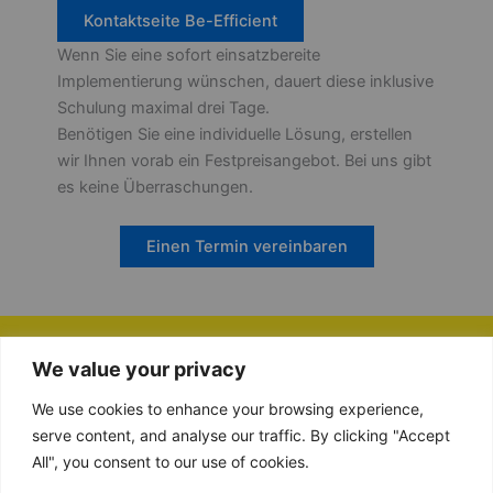
Kontaktseite Be-Efficient
Wenn Sie eine sofort einsatzbereite
Implementierung wünschen, dauert diese inklusive
Schulung maximal drei Tage.
Benötigen Sie eine individuelle Lösung, erstellen
wir Ihnen vorab ein Festpreisangebot. Bei uns gibt
es keine Überraschungen.
Einen Termin vereinbaren
We value your privacy
Umsatzsteuer-ID: NL865134364B01
Handelsregisternummer (KvK): 89855140
We use cookies to enhance your browsing experience,
+31852129605
serve content, and analyse our traffic. By clicking "Accept
contact@be-efficient.net
All", you consent to our use of cookies.