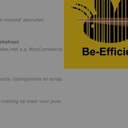
r
inclusief aanvullen,
webshops
raties met o.a. WooCommerce
ctie, tijdregistratie en scrap.
n training op maat voor jouw