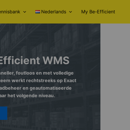
ennisbank
Nederlands
My Be-Efficient
Efficient WMS
neller, foutloos en met volledige
teem werkt rechtstreeks op Exact
raadbeheer en geautomatiseerde
 naar het volgende niveau.