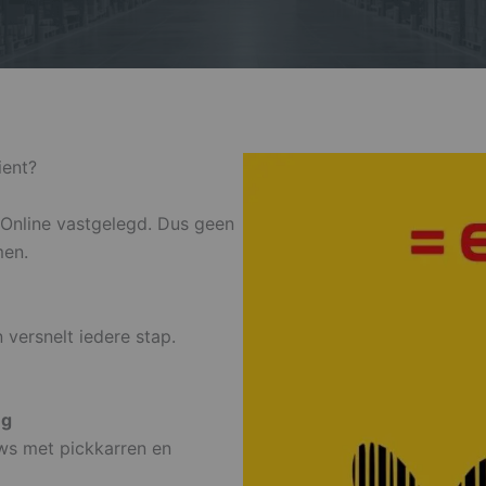
ient?
t Online vastgelegd. Dus geen
men.
versnelt iedere stap.
ng
ows met pickkarren en